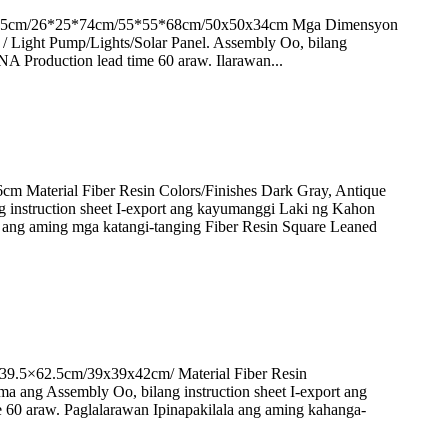
84.5cm/26*25*74cm/55*55*68cm/50x50x34cm Mga Dimensyon
/ Light Pump/Lights/Solar Panel. Assembly Oo, bilang
 Production lead time 60 araw. Ilarawan...
Material Fiber Resin Colors/Finishes Dark Gray, Antique
 instruction sheet I-export ang kayumanggi Laki ng Kahon
ng aming mga katangi-tanging Fiber Resin Square Leaned
.5×62.5cm/39x39x42cm/ Material Fiber Resin
a ang Assembly Oo, bilang instruction sheet I-export ang
 araw. Paglalarawan Ipinapakilala ang aming kahanga-