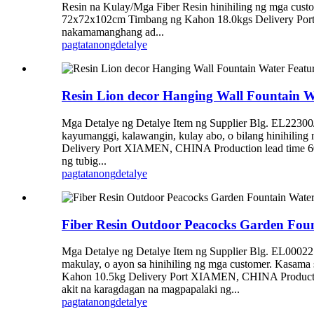
Resin na Kulay/Mga Fiber Resin hinihiling ng mga cust
72x72x102cm Timbang ng Kahon 18.0kgs Delivery Port X
nakamamanghang ad...
pagtatanong
detalye
Resin Lion decor Hanging Wall Fountain W
Mga Detalye ng Detalye Item ng Supplier Blg. EL223
kayumanggi, kalawangin, kulay abo, o bilang hinihil
Delivery Port XIAMEN, CHINA Production lead time 60 a
ng tubig...
pagtatanong
detalye
Fiber Resin Outdoor Peacocks Garden Foun
Mga Detalye ng Detalye Item ng Supplier Blg. EL0002
makulay, o ayon sa hinihiling ng mga customer. Kasam
Kahon 10.5kg Delivery Port XIAMEN, CHINA Production 
akit na karagdagan na magpapalaki ng...
pagtatanong
detalye