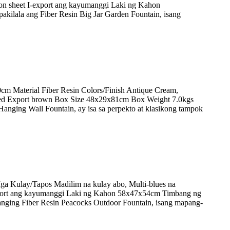
ion sheet I-export ang kayumanggi Laki ng Kahon
lala ang Fiber Resin Big Jar Garden Fountain, isang
Material Fiber Resin Colors/Finish Antique Cream,
need Export brown Box Size 48x29x81cm Box Weight 7.0kgs
nging Wall Fountain, ay isa sa perpekto at klasikong tampok
 Kulay/Tapos Madilim na kulay abo, Multi-blues na
-export ang kayumanggi Laki ng Kahon 58x47x54cm Timbang ng
nging Fiber Resin Peacocks Outdoor Fountain, isang mapang-