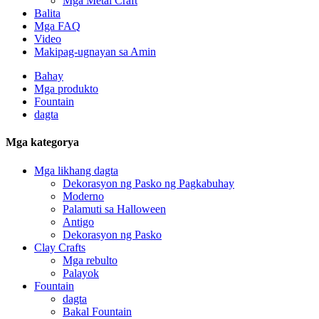
Mga Metal Craft
Balita
Mga FAQ
Video
Makipag-ugnayan sa Amin
Bahay
Mga produkto
Fountain
dagta
Mga kategorya
Mga likhang dagta
Dekorasyon ng Pasko ng Pagkabuhay
Moderno
Palamuti sa Halloween
Antigo
Dekorasyon ng Pasko
Clay Crafts
Mga rebulto
Palayok
Fountain
dagta
Bakal Fountain