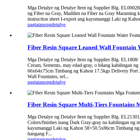
Mga Detalye ng Detalye Item ng Supplier Blg. EL
ng Fiber na Gray, Madilim na Fiber na Gray Maraming k
instruction sheet I-export ang kayumanggi Laki ng Ka
pagtatanong
detalye
Fiber Resin Square Leaned Wall Fountain 
Mga Detalye ng Detalye Item ng Supplier Blg. EL1808
Cream, Semento, may edad-gray, o bilang kahilingan ng
66x64x75cm Timbang ng Kahon 17.5kgs Delivery Port X
Wall Fountains, sel...
pagtatanong
detalye
Fiber Resin Square Multi-Tiers Fountains 
Mga Detalye ng Detalye Item ng Supplier Blg. EL21
Colors/finishes isang Dark Gray-gray na kahilingan ng 
kayumanggi Laki ng Kahon 58×50.5x86cm Timbang ng K
hangang F...
pagtatanong
detalye