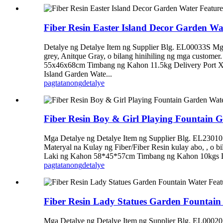
Fiber Resin Easter Island Decor Garden W
Detalye ng Detalye Item ng Supplier Blg. EL00033S 
grey, Anitque Gray, o bilang hinihiling ng mga custome
55x46x68cm Timbang ng Kahon 11.5kg Delivery Port XI
Island Garden Wate...
pagtatanong
detalye
Fiber Resin Boy & Girl Playing Fountain 
Mga Detalye ng Detalye Item ng Supplier Blg. EL
Materyal na Kulay ng Fiber/Fiber Resin kulay abo, , o 
Laki ng Kahon 58*45*57cm Timbang ng Kahon 10kgs Del
pagtatanong
detalye
Fiber Resin Lady Statues Garden Fountain
Mga Detalye ng Detalye Item ng Supplier Blg. EL