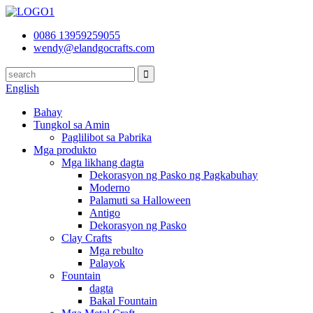
0086 13959259055
wendy@elandgocrafts.com
English
Bahay
Tungkol sa Amin
Paglilibot sa Pabrika
Mga produkto
Mga likhang dagta
Dekorasyon ng Pasko ng Pagkabuhay
Moderno
Palamuti sa Halloween
Antigo
Dekorasyon ng Pasko
Clay Crafts
Mga rebulto
Palayok
Fountain
dagta
Bakal Fountain