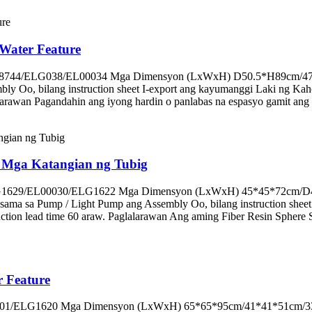
Water Feature
EL18744/ELG038/EL00034 Mga Dimensyon (LxWxH) D50.5*H89cm/47*4
bly Oo, bilang instruction sheet I-export ang kayumanggi Laki ng 
rawan Pagandahin ang iyong hardin o panlabas na espasyo gamit an
s Mga Katangian ng Tubig
24/ELG1629/EL00030/ELG1622 Mga Dimensyon (LxWxH) 45*45*72
 Kasama sa Pump / Light Pump ang Assembly Oo, bilang instruction sh
 lead time 60 araw. Paglalarawan Ang aming Fiber Resin Sphere Styl
r Feature
06001/ELG1620 Mga Dimensyon (LxWxH) 65*65*95cm/41*41*51cm/33.