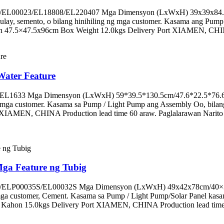
00028/EL00023/EL18808/EL220407 Mga Dimensyon (LxWxH) 39x39x
ulay, semento, o bilang hinihiling ng mga customer. Kasama ang Pump 
hon 47.5×47.5x96cm Box Weight 12.0kgs Delivery Port XIAMEN, CHINA
Water Feature
/ EL1633 Mga Dimensyon (LxWxH) 59*39.5*130.5cm/47.6*22.5*76.6cm 
 mga customer. Kasama sa Pump / Light Pump ang Assembly Oo, bilang
IAMEN, CHINA Production lead time 60 araw. Paglalarawan Narito a
Mga Feature ng Tubig
301/ELP00035S/EL00032S Mga Dimensyon (LxWxH) 49x42x78cm/40×39
mga customer, Cement. Kasama sa Pump / Light Pump/Solar Panel kasam
ahon 15.0kgs Delivery Port XIAMEN, CHINA Production lead time 60