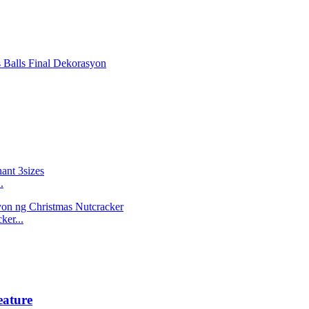
.
ker...
eature