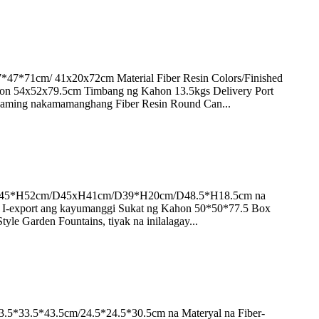
7*71cm/ 41x20x72cm Material Fiber Resin Colors/Finished
Kahon 54x52x79.5cm Timbang ng Kahon 13.5kgs Delivery Port
g aming nakamamanghang Fiber Resin Round Can...
cm/D45*H52cm/D45xH41cm/D39*H20cm/D48.5*H18.5cm na
eet I-export ang kayumanggi Sukat ng Kahon 50*50*77.5 Box
e Garden Fountains, tiyak na inilalagay...
5*33.5*43.5cm/24.5*24.5*30.5cm na Materyal na Fiber-