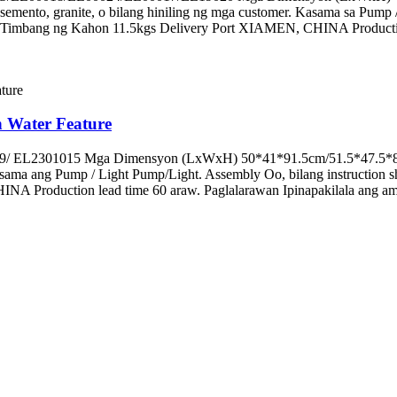
semento, granite, o bilang hiniling ng mga customer. Kasama sa Pump 
Timbang ng Kahon 11.5kgs Delivery Port XIAMEN, CHINA Production
 Water Feature
59/ EL2301015 Mga Dimensyon (LxWxH) 50*41*91.5cm/51.5*47.5*80cm
 Kasama ang Pump / Light Pump/Light. Assembly Oo, bilang instructio
A Production lead time 60 araw. Paglalarawan Ipinapakilala ang a