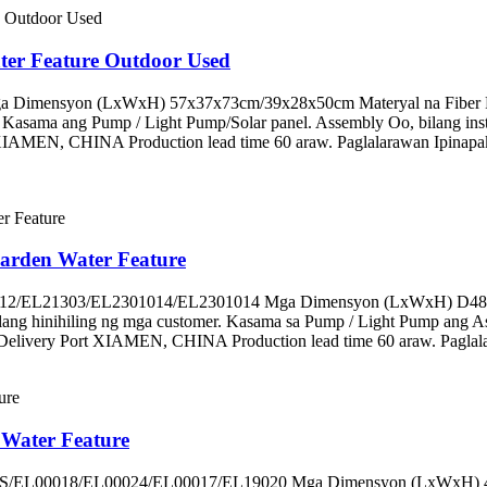
ater Feature Outdoor Used
Mga Dimensyon (LxWxH) 57x37x73cm/39x28x50cm Materyal na Fiber 
r. Kasama ang Pump / Light Pump/Solar panel. Assembly Oo, bilang in
AMEN, CHINA Production lead time 60 araw. Paglalarawan Ipinapakil
Garden Water Feature
2301012/EL21303/EL2301014/EL2301014 Mga Dimensyon (LxWxH) 
bilang hinihiling ng mga customer. Kasama sa Pump / Light Pump ang A
ivery Port XIAMEN, CHINA Production lead time 60 araw. Paglalaraw
 Water Feature
00020S/EL00018/EL00024/EL00017/EL19020 Mga Dimensyon (LxWxH