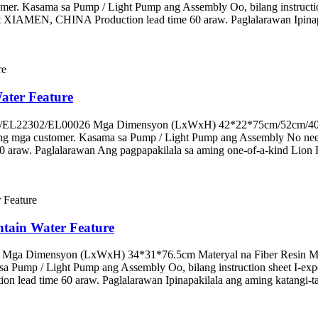
omer. Kasama sa Pump / Light Pump ang Assembly Oo, bilang instruct
IAMEN, CHINA Production lead time 60 araw. Paglalarawan Ipinapaki
ater Feature
00/EL22302/EL00026 Mga Dimensyon (LxWxH) 42*22*75cm/52cm/40cm 
ing ng mga customer. Kasama sa Pump / Light Pump ang Assembly No 
raw. Paglalarawan Ang pagpapakilala sa aming one-of-a-kind Lion Ha
tain Water Feature
2 Mga Dimensyon (LxWxH) 34*31*76.5cm Materyal na Fiber Resin Mga
a sa Pump / Light Pump ang Assembly Oo, bilang instruction sheet I
lead time 60 araw. Paglalarawan Ipinapakilala ang aming katangi-ta