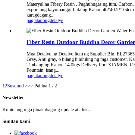
Materyal na Fibery Resin , Paghuhugas ng itim, Carbon, 
export ang kayumanggi Laki ng Kahon 46*40.5*104cm 
karagdagang...
pagtatanong
detalye
Fiber Resin Outdoor Buddha Decor Garden
Mga Detalye ng Detalye Item ng Supplier Blg. EL2736
Gray, Anti-gray, o bilang hinihiling ng mga customer.
Timbang ng Kahon 14.0kgs Delivery Port XIAMEN, CHIN
Fountain, isang...
pagtatanong
detalye
1
2
Susunod >
>>
Pahina 1 / 2
Newsletter
Kunin ang mga pinakabagong update at alok...
Sundan kami