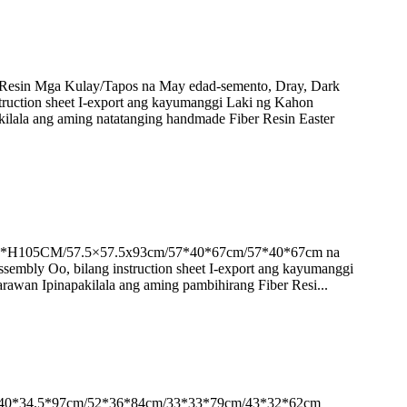
Resin Mga Kulay/Tapos na May edad-semento, Dray, Dark
struction sheet I-export ang kayumanggi Laki ng Kahon
ala ang aming natatanging handmade Fiber Resin Easter
D48*H105CM/57.5×57.5x93cm/57*40*67cm/57*40*67cm na
ssembly Oo, bilang instruction sheet I-export ang kayumanggi
an Ipinapakilala ang aming pambihirang Fiber Resi...
) 40*34.5*97cm/52*36*84cm/33*33*79cm/43*32*62cm