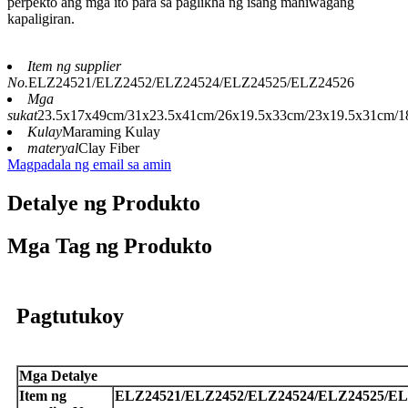
perpekto ang mga ito para sa paglikha ng isang mahiwagang
kapaligiran.
Item ng supplier
No.
ELZ24521/ELZ2452/ELZ24524/ELZ24525/ELZ24526
Mga
sukat
23.5x17x49cm/31x23.5x41cm/26x19.5x33cm/23x19.5x31cm/1
Kulay
Maraming Kulay
materyal
Clay Fiber
Magpadala ng email sa amin
Detalye ng Produkto
Mga Tag ng Produkto
Pagtutukoy
Mga Detalye
Item ng
ELZ24521/ELZ2452/ELZ24524/ELZ24525/EL