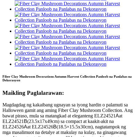
Fiber Clay Mushroom Decorations Autumn Harvest Collection Panloob na Panlabas na
Dekorasyon
Maikling Paglalarawan:
Magdagdag ng kakaibang ugnayan sa iyong hardin o palamuti sa
Halloween gamit ang aming Fiber Clay Mushroom Collection. Ang
bawat piraso, mula sa matangkad at eleganteng ELZ24521
A
at
ELZ24521
B
(23.5x17x49cm) sa compact at kaakit-akit na
ELZ24526
A
at ELZ24526
B
(18.5×15.5x30cm), nagtatampok ng
mga masalimuot na detalye at makulay na kulay, na ginagawang