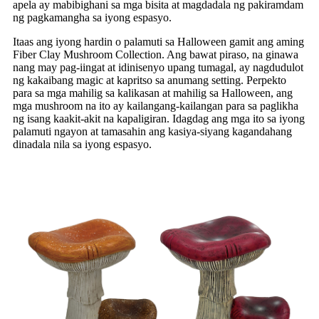
apela ay mabibighani sa mga bisita at magdadala ng pakiramdam
ng pagkamangha sa iyong espasyo.
Itaas ang iyong hardin o palamuti sa Halloween gamit ang aming
Fiber Clay Mushroom Collection. Ang bawat piraso, na ginawa
nang may pag-iingat at idinisenyo upang tumagal, ay nagdudulot
ng kakaibang magic at kapritso sa anumang setting. Perpekto
para sa mga mahilig sa kalikasan at mahilig sa Halloween, ang
mga mushroom na ito ay kailangang-kailangan para sa paglikha
ng isang kaakit-akit na kapaligiran. Idagdag ang mga ito sa iyong
palamuti ngayon at tamasahin ang kasiya-siyang kagandahang
dinadala nila sa iyong espasyo.