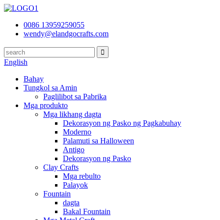
0086 13959259055
wendy@elandgocrafts.com
English
Bahay
Tungkol sa Amin
Paglilibot sa Pabrika
Mga produkto
Mga likhang dagta
Dekorasyon ng Pasko ng Pagkabuhay
Moderno
Palamuti sa Halloween
Antigo
Dekorasyon ng Pasko
Clay Crafts
Mga rebulto
Palayok
Fountain
dagta
Bakal Fountain