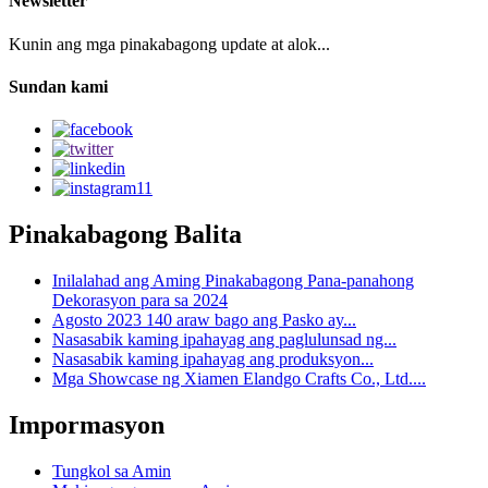
Newsletter
Kunin ang mga pinakabagong update at alok...
Sundan kami
Pinakabagong Balita
Inilalahad ang Aming Pinakabagong Pana-panahong
Dekorasyon para sa 2024
Agosto 2023 140 araw bago ang Pasko ay...
Nasasabik kaming ipahayag ang paglulunsad ng...
Nasasabik kaming ipahayag ang produksyon...
Mga Showcase ng Xiamen Elandgo Crafts Co., Ltd....
Impormasyon
Tungkol sa Amin