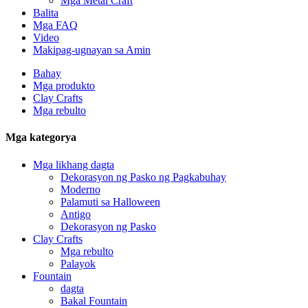
Mga Metal Craft
Balita
Mga FAQ
Video
Makipag-ugnayan sa Amin
Bahay
Mga produkto
Clay Crafts
Mga rebulto
Mga kategorya
Mga likhang dagta
Dekorasyon ng Pasko ng Pagkabuhay
Moderno
Palamuti sa Halloween
Antigo
Dekorasyon ng Pasko
Clay Crafts
Mga rebulto
Palayok
Fountain
dagta
Bakal Fountain