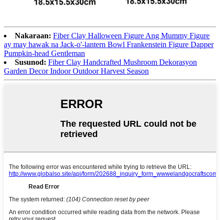
Nakaraan:
Fiber Clay Halloween Figure Ang Mummy Figure
ay may hawak na Jack-o'-lantern Bowl Frankenstein Figure Dapper
Pumpkin-head Gentleman
Susunod:
Fiber Clay Handcrafted Mushroom Dekorasyon
Garden Decor Indoor Outdoor Harvest Season