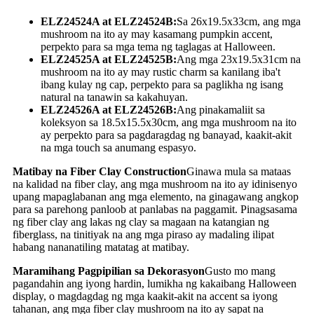
ELZ24524A at ELZ24524B:
Sa 26x19.5x33cm, ang mga
mushroom na ito ay may kasamang pumpkin accent,
perpekto para sa mga tema ng taglagas at Halloween.
ELZ24525A at ELZ24525B:
Ang mga 23x19.5x31cm na
mushroom na ito ay may rustic charm sa kanilang iba't
ibang kulay ng cap, perpekto para sa paglikha ng isang
natural na tanawin sa kakahuyan.
ELZ24526A at ELZ24526B:
Ang pinakamaliit sa
koleksyon sa 18.5x15.5x30cm, ang mga mushroom na ito
ay perpekto para sa pagdaragdag ng banayad, kaakit-akit
na mga touch sa anumang espasyo.
Matibay na Fiber Clay Construction
Ginawa mula sa mataas
na kalidad na fiber clay, ang mga mushroom na ito ay idinisenyo
upang mapaglabanan ang mga elemento, na ginagawang angkop
para sa parehong panloob at panlabas na paggamit. Pinagsasama
ng fiber clay ang lakas ng clay sa magaan na katangian ng
fiberglass, na tinitiyak na ang mga piraso ay madaling ilipat
habang nananatiling matatag at matibay.
Maramihang Pagpipilian sa Dekorasyon
Gusto mo mang
pagandahin ang iyong hardin, lumikha ng kakaibang Halloween
display, o magdagdag ng mga kaakit-akit na accent sa iyong
tahanan, ang mga fiber clay mushroom na ito ay sapat na