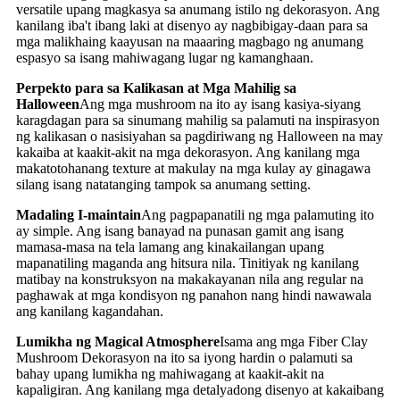
versatile upang magkasya sa anumang istilo ng dekorasyon. Ang
kanilang iba't ibang laki at disenyo ay nagbibigay-daan para sa
mga malikhaing kaayusan na maaaring magbago ng anumang
espasyo sa isang mahiwagang lugar ng kamanghaan.
Perpekto para sa Kalikasan at Mga Mahilig sa
Halloween
Ang mga mushroom na ito ay isang kasiya-siyang
karagdagan para sa sinumang mahilig sa palamuti na inspirasyon
ng kalikasan o nasisiyahan sa pagdiriwang ng Halloween na may
kakaiba at kaakit-akit na mga dekorasyon. Ang kanilang mga
makatotohanang texture at makulay na mga kulay ay ginagawa
silang isang natatanging tampok sa anumang setting.
Madaling I-maintain
Ang pagpapanatili ng mga palamuting ito
ay simple. Ang isang banayad na punasan gamit ang isang
mamasa-masa na tela lamang ang kinakailangan upang
mapanatiling maganda ang hitsura nila. Tinitiyak ng kanilang
matibay na konstruksyon na makakayanan nila ang regular na
paghawak at mga kondisyon ng panahon nang hindi nawawala
ang kanilang kagandahan.
Lumikha ng Magical Atmosphere
Isama ang mga Fiber Clay
Mushroom Dekorasyon na ito sa iyong hardin o palamuti sa
bahay upang lumikha ng mahiwagang at kaakit-akit na
kapaligiran. Ang kanilang mga detalyadong disenyo at kakaibang