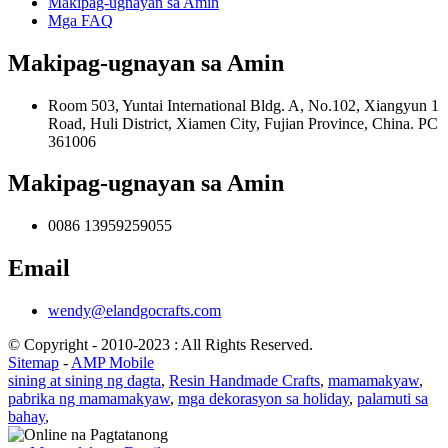
Makipag-ugnayan sa Amin
Mga FAQ
Makipag-ugnayan sa Amin
Room 503, Yuntai International Bldg. A, No.102, Xiangyun 1
Road, Huli District, Xiamen City, Fujian Province, China. PC
361006
Makipag-ugnayan sa Amin
0086 13959259055
Email
wendy@elandgocrafts.com
© Copyright - 2010-2023 : All Rights Reserved.
Sitemap
-
AMP Mobile
sining at sining ng dagta
,
Resin Handmade Crafts
,
mamamakyaw
,
pabrika ng mamamakyaw
,
mga dekorasyon sa holiday
,
palamuti sa
bahay
,