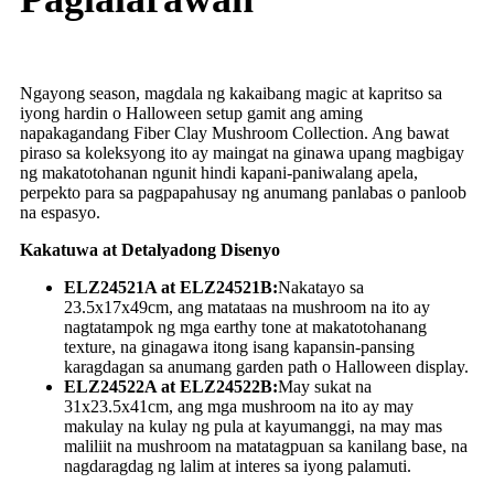
Ngayong season, magdala ng kakaibang magic at kapritso sa
iyong hardin o Halloween setup gamit ang aming
napakagandang Fiber Clay Mushroom Collection. Ang bawat
piraso sa koleksyong ito ay maingat na ginawa upang magbigay
ng makatotohanan ngunit hindi kapani-paniwalang apela,
perpekto para sa pagpapahusay ng anumang panlabas o panloob
na espasyo.
Kakatuwa at Detalyadong Disenyo
ELZ24521A at ELZ24521B:
Nakatayo sa
23.5x17x49cm, ang matataas na mushroom na ito ay
nagtatampok ng mga earthy tone at makatotohanang
texture, na ginagawa itong isang kapansin-pansing
karagdagan sa anumang garden path o Halloween display.
ELZ24522A at ELZ24522B:
May sukat na
31x23.5x41cm, ang mga mushroom na ito ay may
makulay na kulay ng pula at kayumanggi, na may mas
maliliit na mushroom na matatagpuan sa kanilang base, na
nagdaragdag ng lalim at interes sa iyong palamuti.