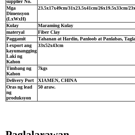
supplier No.
Mga
23.5x17x49cm/31x23.5x41cm/26x19.5x33cm/23
Dimensyon
(LxWxH)
Kulay
Maraming Kulay
materyal
Fiber Clay
Paggamit
Tahanan at Hardin, Panloob at Panlabas, Tagl
I-export ang
33x52x43cm
kayumangging
Laki ng
Kahon
Timbang ng
7kgs
Kahon
Delivery Port
XIAMEN, CHINA
Oras ng lead
50 araw.
ng
produksyon
Paglalarawan